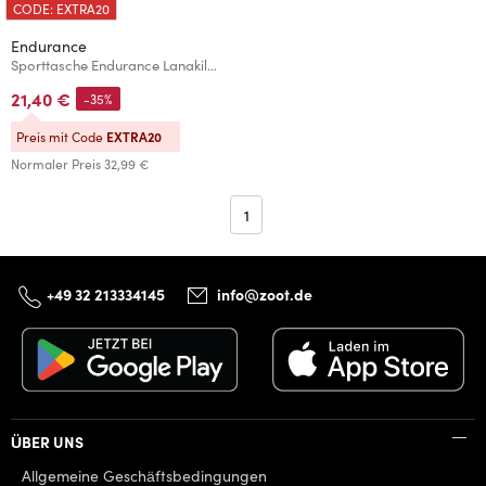
CODE: EXTRA20
Endurance
Sporttasche Endurance Lanakila 20L
21,40 €
-35%
Preis mit Code
EXTRA20
Normaler Preis
32,99 €
1
+49 32 213334145
info@zoot.de
ÜBER UNS
Allgemeine Geschäftsbedingungen