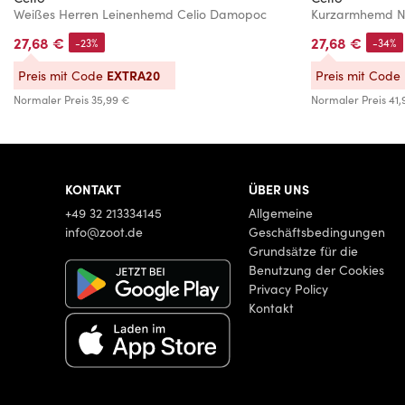
Weißes Herren Leinenhemd Celio Damopoc
Kurzarmhemd N
27,68 €
27,68 €
-23%
-34%
EXTRA20
Preis mit Code
Preis mit Code
Normaler Preis
35,99 €
Normaler Preis
41,
KONTAKT
ÜBER UNS
+49 32 213334145
Allgemeine
info@zoot.de
Geschäftsbedingungen
Grundsätze für die
Benutzung der Cookies
Privacy Policy
Kontakt