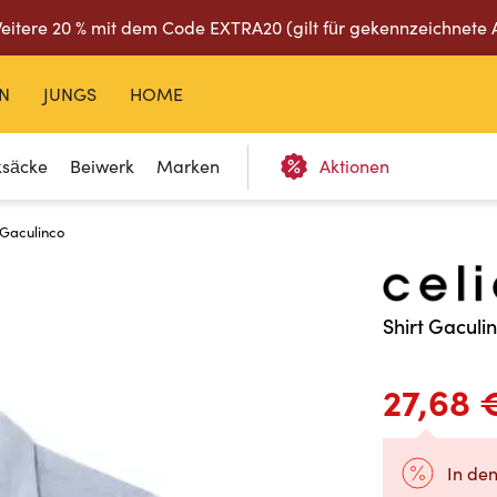
eitere 20 % mit dem Code EXTRA20 (gilt für gekennzeichnete 
N
JUNGS
HOME
ksäcke
Beiwerk
Marken
Aktionen
t Gaculinco
Shirt Gaculi
27,68 
In de