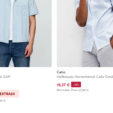
Celio
d GAP
Hellblaues Herrenhemd Celio Dasl
19,37 €
-19%
Normaler Preis
23,99 €
EXTRA20
99 €