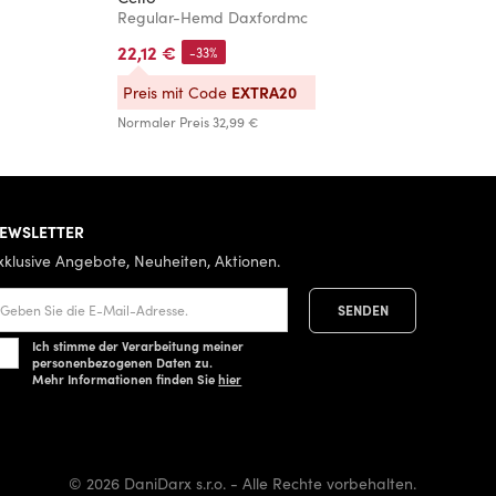
Regular-Hemd Daxfordmc
R
22,12 €
2
-33%
EXTRA20
Preis mit Code
P
Normaler Preis
32,99 €
No
EWSLETTER
xklusive Angebote, Neuheiten, Aktionen.
Ich stimme der Verarbeitung meiner
personenbezogenen Daten zu.
Mehr Informationen finden Sie
hier
© 2026 DaniDarx s.r.o. - Alle Rechte vorbehalten.