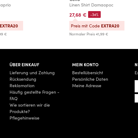
aprio
Linen Shirt Damaopoc
27,68 €
-34%
EXTRA20
EXTRA20
Preis mit Code
99 €
Normaler Preis
41,99 €
ÜBER EINKAUF
MEIN KONTO
N
Lieferung und Zahlung
Bestellübersicht
E
Rücksendung
Persönliche Daten
Reklamation
Meine Adresse
Häufig gestellte Fragen -
FAQ
Wie sortieren wir die
Produkte?
Pflegehinweise