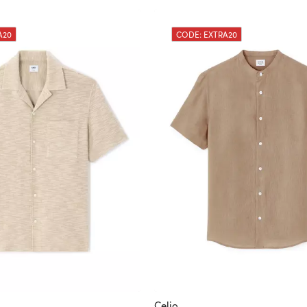
A20
CODE: EXTRA20
Celio