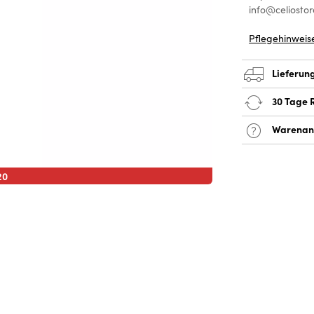
info@celiostor
Pflegehinweis
Lieferun
30 Tage 
Warenan
20