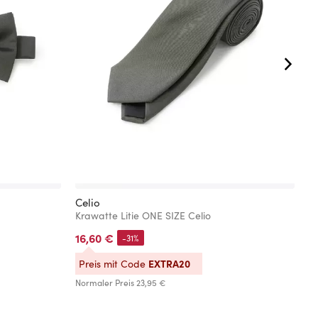
Celio
M
Krawatte Litie ONE SIZE Celio
16,60 €
4
-31%
No
EXTRA20
Preis mit Code
Normaler Preis
23,95 €