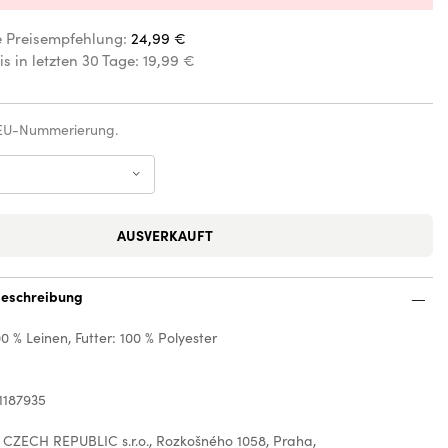
e Preisempfehlung:
24,99 €
is in letzten 30 Tage:
19,99 €
 EU-Nummerierung.
AUSVERKAUFT
eschreibung
0 % Leinen, Futter: 100 % Polyester
n
1187935
 CZECH REPUBLIC s.r.o., Rozkošného 1058, Praha,