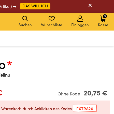
DAS WILL ICH
Artikel) ➡
0
Suchen
Wunschliste
Einloggen
Kasse
ielinu
€
20,75 €
Ohne Kode
EXTRA20
n Warenkorb durch Anklicken des Kodes