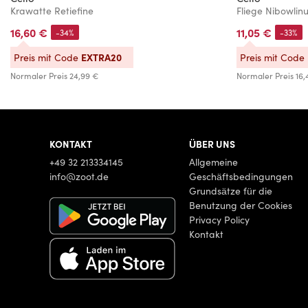
Krawatte Retiefine
Fliege Nibowlin
16,60 €
11,05 €
-34%
-33%
EXTRA20
Preis mit Code
Preis mit Code
Normaler Preis
24,99 €
Normaler Preis
16,
KONTAKT
ÜBER UNS
+49 32 213334145
Allgemeine
info@zoot.de
Geschäftsbedingungen
Grundsätze für die
Benutzung der Cookies
Privacy Policy
Kontakt