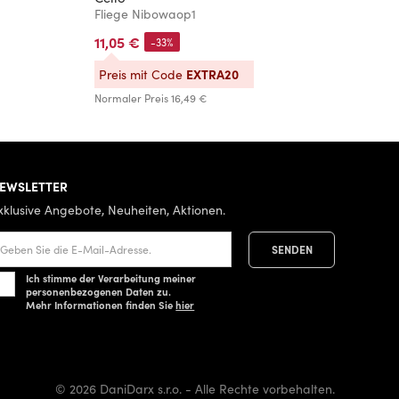
Fliege Nibowaop1
F
11,05 €
1
-33%
EXTRA20
Preis mit Code
P
Normaler Preis
16,49 €
No
EWSLETTER
xklusive Angebote, Neuheiten, Aktionen.
Ich stimme der Verarbeitung meiner
personenbezogenen Daten zu.
Mehr Informationen finden Sie
hier
© 2026 DaniDarx s.r.o. - Alle Rechte vorbehalten.