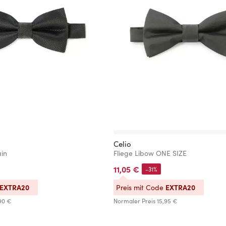
Celio
ain
Fliege Libow ONE SIZE
11,05 €
-31%
EXTRA20
EXTRA20
Preis mit Code
90 €
Normaler Preis
15,95 €