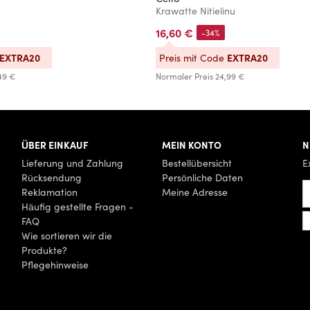
u
Krawatte Nitielinu
16,60 €
-34%
EXTRA20
EXTRA20
Preis mit Code
49 €
Normaler Preis
24,99 €
ÜBER EINKAUF
MEIN KONTO
N
Lieferung und Zahlung
Bestellübersicht
E
Rücksendung
Persönliche Daten
Reklamation
Meine Adresse
Häufig gestellte Fragen -
FAQ
Wie sortieren wir die
Produkte?
Pflegehinweise