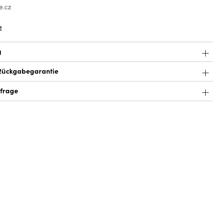
e.cz
e
g
Rückgabegarantie
frage