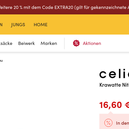
eitere 20 % mit dem Code EXTRA20 (gilt für gekennzeichnete 
N
JUNGS
HOME
ksäcke
Beiwerk
Marken
Aktionen
nu
Krawatte Nit
16,60 
In de