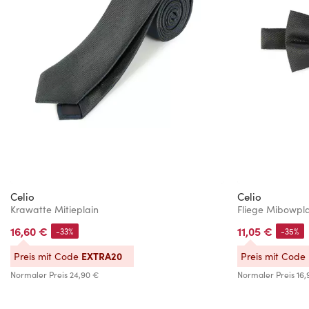
Celio
Celio
Krawatte Mitieplain
Fliege Mibowpl
16,60 €
11,05 €
-33%
-35%
EXTRA20
Preis mit Code
Preis mit Code
Normaler Preis
24,90 €
Normaler Preis
16,