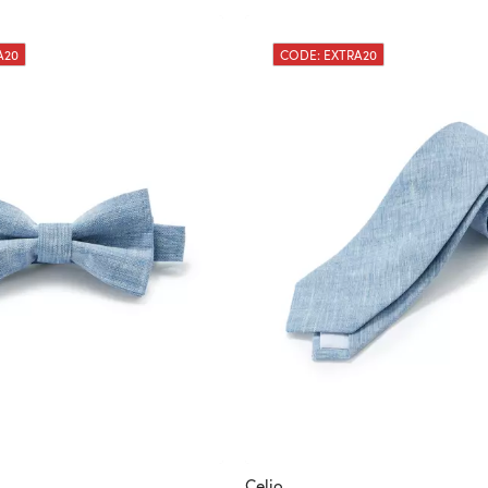
A20
CODE: EXTRA20
Celio