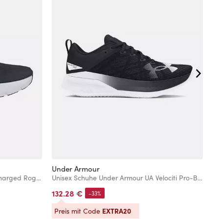
Under Armour
U
Herrenschuhe Under Armour UA Charged Rogue 5
Unisex Schuhe Under Armour UA Velociti Pro-BLK
U
132.28 €
1
-33%
EXTRA20
Preis mit Code
P