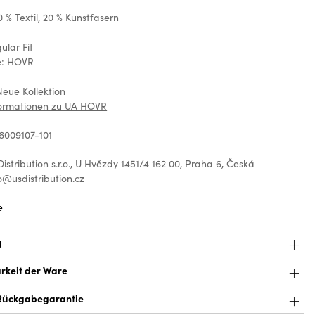
0 % Textil, 20 % Kunstfasern
ß
ular Fit
e: HOVR
Neue Kollektion
formationen zu UA HOVR
6009107-101
istribution s.r.o., U Hvězdy 1451/4 162 00, Praha 6, Česká
o@usdistribution.cz
e
g
rkeit der Ware
Rückgabegarantie