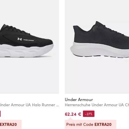
Under Armour
Herren Schuhe Under Armour UA Halo Runner SE-BLK
62.24 €
-27%
EXTRA20
EXTRA20
Preis mit Code