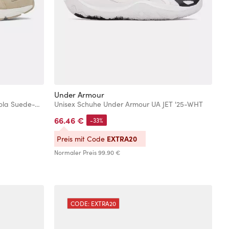
Under Armour
U
Unisex Schuhe Under Armour UA Sola Suede-WHT
Unisex Schuhe Under Armour UA JET '25-WHT
H
66.46 €
4
-33%
EXTRA20
Preis mit Code
P
Normaler Preis
99.90 €
No
CODE: EXTRA20