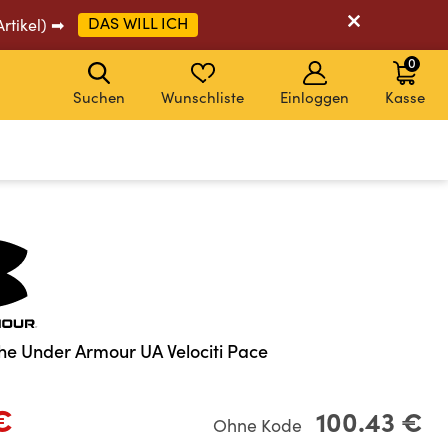
DAS WILL ICH
Artikel) ➡
0
Suchen
Wunschliste
Einloggen
Kasse
CODE: EXTRA20
CODE: EXTRA20
CODE: EXTRA20
CODE: EXTRA20
he Under Armour UA Velociti Pace
€
100.43 €
Ohne Kode