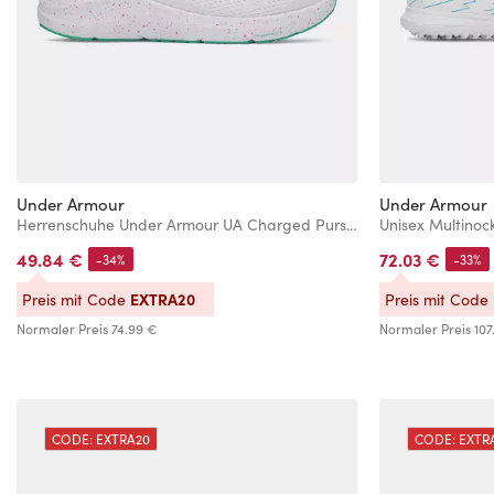
Under Armour
Under Armour
Herrenschuhe Under Armour UA Charged Pursuit 4 BL
49.84 €
72.03 €
-34%
-33%
EXTRA20
Preis mit Code
Preis mit Code
Normaler Preis
74.99 €
Normaler Preis
107
CODE: EXTRA20
CODE: EXTR