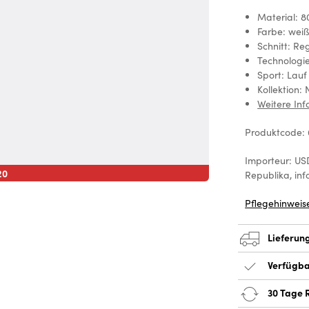
Material: 8
Farbe: wei
Schnitt: Reg
Technologi
Sport: Lauf
Kollektion: 
Weitere In
Produktcode: 
Importeur: USD
20
Republika, inf
Pflegehinweis
Lieferun
Verfügba
30 Tage 