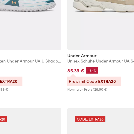
Under Armour
Unisex Multinocken Under Armour UA U Shadow Select 4 Turf
85.39 €
-34%
EXTRA20
EXTRA20
Preis mit Code
.99 €
Normaler Preis
128.90 €
A20
CODE: EXTRA20