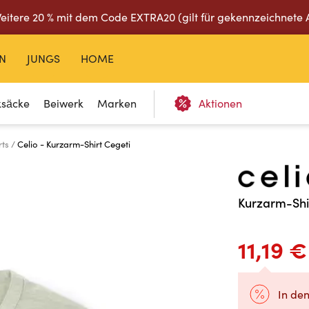
eitere 20 % mit dem Code EXTRA20 (gilt für gekennzeichnete 
N
JUNGS
HOME
ksäcke
Beiwerk
Marken
Aktionen
rts
Celio - Kurzarm-Shirt Cegeti
Kurzarm-Shi
11,19 €
In de