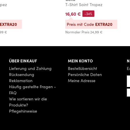
opez
T-Shirt Saint Tropez
16,60 €
-34%
EXTRA20
EXTRA20
Preis mit Code
99 €
Normaler Preis
24,99 €
ÜBER EINKAUF
MEIN KONTO
N
Lieferung und Zahlung
Bestellübersicht
E
Rücksendung
Persönliche Daten
Reklamation
Meine Adresse
Häufig gestellte Fragen -
FAQ
Wie sortieren wir die
Produkte?
Pflegehinweise