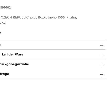
1191682
 CZECH REPUBLIC s.r.o., Rozkošného 1058, Praha,
e.cz
e
g
rkeit der Ware
Rückgabegarantie
frage