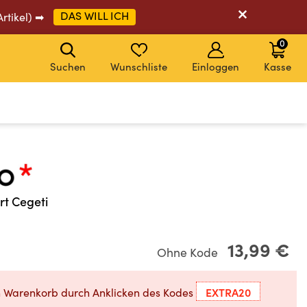
DAS WILL ICH
Artikel) ➡
0
Suchen
Wunschliste
Einloggen
Kasse
CODE: EXTRA20
CODE: EXTRA20
CODE: EXTRA20
CODE: EXTRA20
rt Cegeti
13,99 €
Ohne Kode
EXTRA20
n Warenkorb durch Anklicken des Kodes