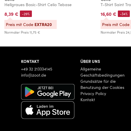
Hellgraues Basic-Shirt Celio Tebase
T-Shirt Saint Tr
8,39 €
16,60 €
-29%
-34%
EXTRA20
Preis mit Code
Preis mit Code
Normaler Preis
11,75 €
Normaler Preis
24,
KONTAKT
ÜBER UNS
+49 32 213334145
Allgemeine
info@zoot.de
Geschäftsbedingungen
Grundsätze für die
Benutzung der Cookies
Privacy Policy
Kontakt