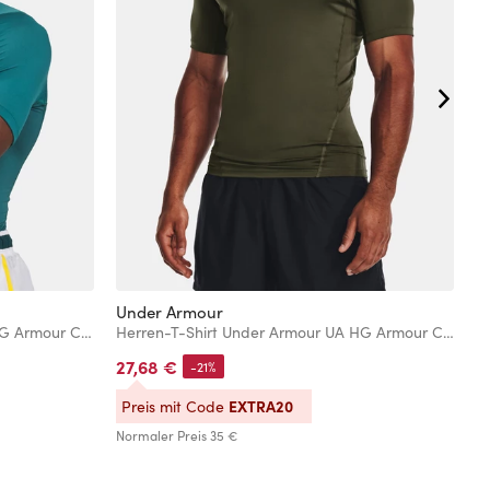
Under Armour
U
Herren T-Shirt Under Armour UA HG Armour Comp SS-GRN
Herren-T-Shirt Under Armour UA HG Armour Comp SS
27,68 €
2
-21%
EXTRA20
Preis mit Code
P
Normaler Preis
35 €
No