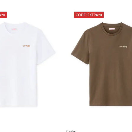
A20
CODE: EXTRA20
Celio