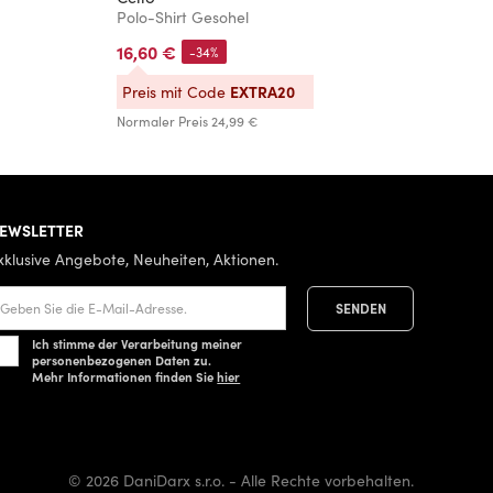
Polo-Shirt Gesohel
T-
16,60 €
2
-34%
EXTRA20
Preis mit Code
P
Normaler Preis
24,99 €
No
EWSLETTER
xklusive Angebote, Neuheiten, Aktionen.
Ich stimme der Verarbeitung meiner
personenbezogenen Daten zu.
Mehr Informationen finden Sie
hier
© 2026 DaniDarx s.r.o. - Alle Rechte vorbehalten.