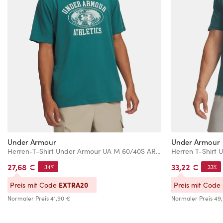
Under Armour
Under Armour
Herren-T-Shirt Under Armour UA M 60/40S ARMOR GLOBE SS-GRN
27,68 €
33,22 €
-34%
-33%
EXTRA20
Preis mit Code
Preis mit Code
Normaler Preis
41,90 €
Normaler Preis
49