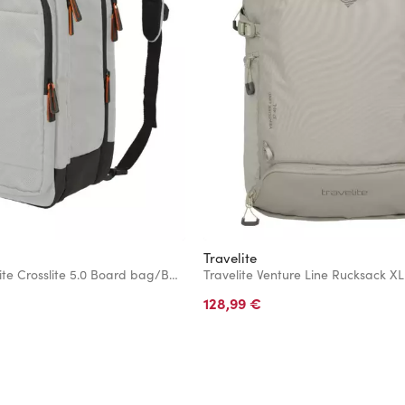
Travelite
Rucksack Travelite Crosslite 5.0 Board bag/Backpack S White Sand
Travelite Venture Line Rucksack X
128,99 €