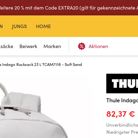
eitere 20 % mit dem Code EXTRA20 (gilt für gekennzeichnete 
N
JUNGS
HOME
ksäcke
Beiwerk
Marken
Aktionen
le Indago Rucksack 23 L TCAM7116 - Soft Sand
Thule Indago
82,37 €
Unverbindlich
Niedrigster Pre