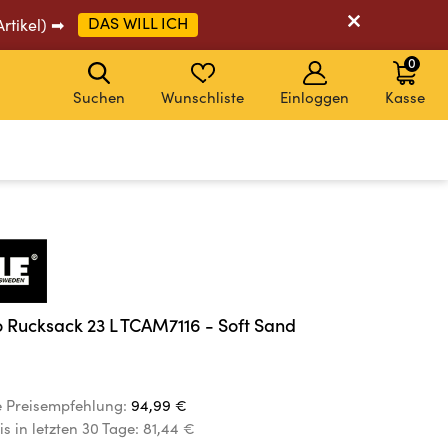
DAS WILL ICH
Artikel) ➡
0
Suchen
Wunschliste
Einloggen
Kasse
 Rucksack 23 L TCAM7116 - Soft Sand
e Preisempfehlung:
94,99 €
is in letzten 30 Tage:
81,44 €