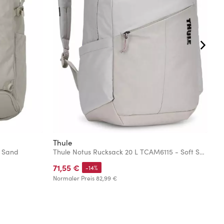
Thule
T
L Sand
Thule Notus Rucksack 20 L TCAM6115 - Soft Sand
B
71,55 €
1
-14%
Normaler Preis
82,99 €
No