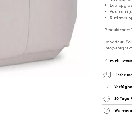
Laptopgröße
Volumen (l):
Rucksackty
Produktcode:
Importeur: Sol
info@solight.c
Pflegehinweis
Lieferun
Verfügba
30 Tage 
Warenan