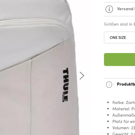
Versand 
Größen sind in
ONE SIZE
Produktb
Farbe: Zar
Material: P
Außenmaße:
Platz für e
Volumen: 23
Gewicht: 0,