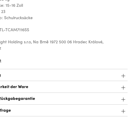
: 15-16 Zoll
 23
p: Schulrucksäcke
 TL-TCAM7116SS
ight Holding s.r.o, Na Brně 1972 500 06 Hradec Králové,
z
e
g
rkeit der Ware
Rückgabegarantie
frage