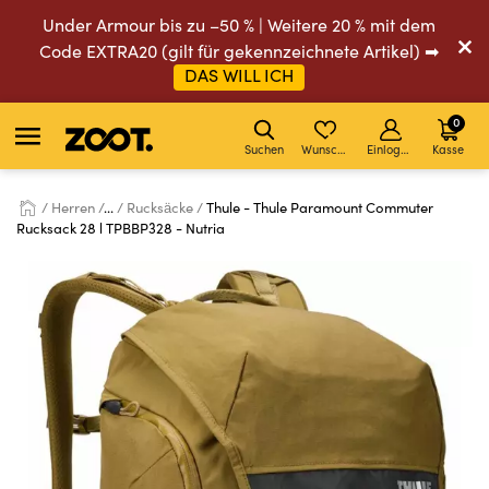
Under Armour bis zu –50 % | Weitere 20 % mit dem
Code EXTRA20 (gilt für gekennzeichnete Artikel) ➡
DAS WILL ICH
0
Suchen
Wunschliste
Einloggen
Kasse
Herren
...
Rucksäcke
Thule - Thule Paramount Commuter
Rucksack 28 l TPBBP328 - Nutria