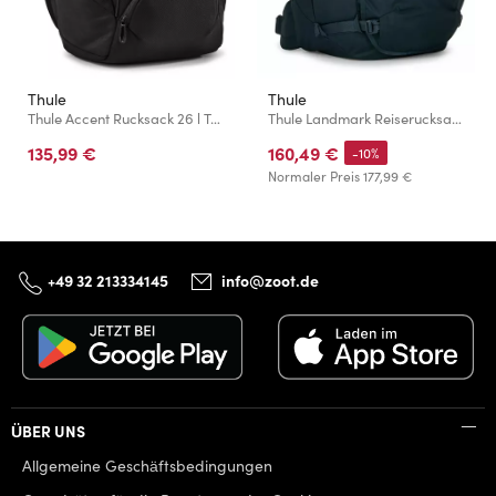
Thule
Thule
Thule Accent Rucksack 26 l TACBP2316 - schwarz
Thule Landmark Reiserucksack 40 l TLPM240 - Darkest Blue
135,99 €
160,49 €
-10%
Normaler Preis
177,99 €
+49 32 213334145
info@zoot.de
ÜBER UNS
Allgemeine Geschäftsbedingungen