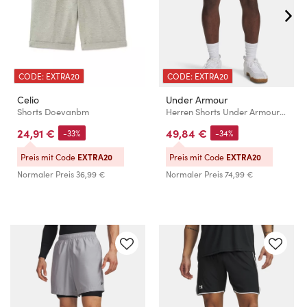
CODE: EXTRA20
CODE: EXTRA20
Celio
Under Armour
Shorts Doevanbm
Herren Shorts Under Armour UA Vanish Elite 6in Short
24,91 €
49,84 €
-33%
-34%
Preis mit Code
EXTRA20
Preis mit Code
EXTRA20
Normaler Preis
36,99 €
Normaler Preis
74,99 €