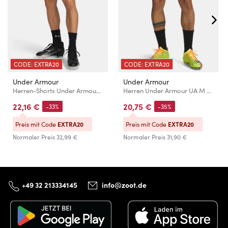
CODE: EXTRA20
CODE: EXTRA20
Under Armour
Under Armour
Herren-Shorts Under Armour UA Tech Woven 7in Short
Herren Under Armour UA M Challenger Train Short
22,16 €
20,75 €
-33%
-35%
Preis mit Code
EXTRA20
Preis mit Code
EXTRA20
Normaler Preis
32,99 €
Normaler Preis
31,90 €
+49 32 213334145
info@zoot.de