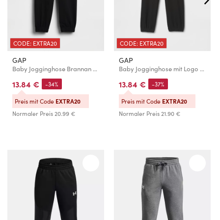
CODE: EXTRA20
CODE: EXTRA20
GAP
GAP
Baby Jogginghose Brannan Bear Mix & Match GAP
Baby Jogginghose mit Logo GAP
13.84 €
13.84 €
-34%
-37%
Preis mit Code
EXTRA20
Preis mit Code
EXTRA20
Normaler Preis
20.99 €
Normaler Preis
21.90 €