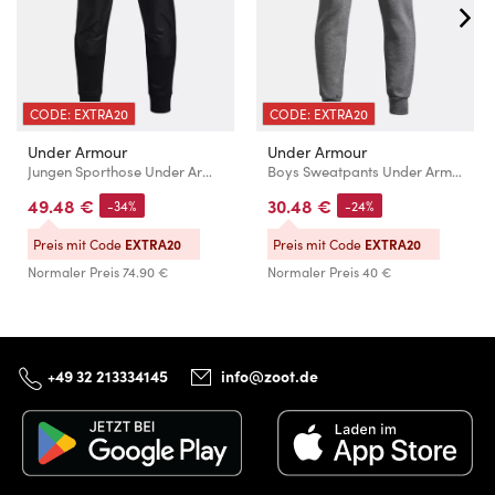
CODE: EXTRA20
CODE: EXTRA20
Under Armour
Under Armour
Jungen Sporthose Under Armour UA Armour Flc Pro Utility P
Boys Sweatpants Under Armour UA RIVAL FLEECE JOGGERS
49.48 €
30.48 €
-34%
-24%
Preis mit Code
EXTRA20
Preis mit Code
EXTRA20
Normaler Preis
74.90 €
Normaler Preis
40 €
+49 32 213334145
info@zoot.de