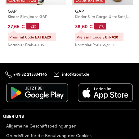
CODE: EXTRA20
CODE: EXTRA20
GAP
GAP
Kinder Slim Jeans GAP
Kinder Slim Cargo UltraSoft Jeans GAP
27,65 €
38,60 €
-32%
-31%
Preis mit Code
EXTRA20
Preis mit Code
EXTRA20
Normaler Preis
40,95 €
Normaler Preis
55,95 €
+49 32 213334145
info@zoot.de
ÜBER UNS
Allgemeine Geschäftsbedingungen
Grundsätze für die Benutzung der Cookies