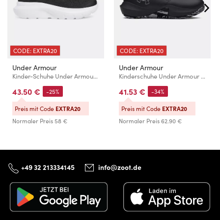
CODE: EXTRA20
CODE: EXTRA20
Under Armour
Under Armour
Kinder-Schuhe Under Armour UA BPS Rogue 5 AL
Kinderschuhe Under Armour UA PS Lockdown 7
43.50 €
41.53 €
-25%
-34%
Preis mit Code
EXTRA20
Preis mit Code
EXTRA20
Normaler Preis
58 €
Normaler Preis
62.90 €
+49 32 213334145
info@zoot.de