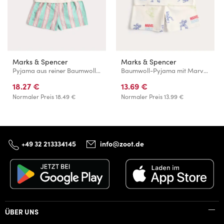
Marks & Spencer
Marks & Spencer
Pyjama aus reiner Baumwolle mit Fledermausärmeln (1–8 Jahre) Marks & Spencer Blau
Baumwoll-Pyjama mit Marvel™-Motiv (3–12 Jahre) Marks & Spencer Creme
18.27 €
13.69 €
Normaler Preis
18.49 €
Normaler Preis
13.99 €
+49 32 213334145
info@zoot.de
ÜBER UNS